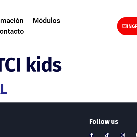
rmación
Módulos
INGR
ontacto
TCI kids
AL
Follow us